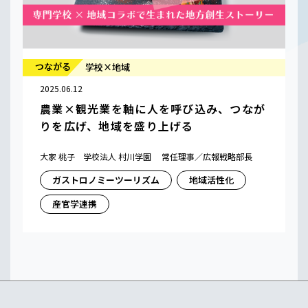
つながる
学校×地域
2025.06.12
農業×観光業を軸に人を呼び込み、つなが
りを広げ、地域を盛り上げる
大家 桃子 学校法人 村川学園 常任理事／広報戦略部長
ガストロノミーツーリズム
地域活性化
産官学連携