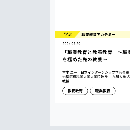
学ぶ
職業教育アカデミー
2024.09.20
「職業教育と教養教育」〜職
を極めた先の教養〜
吉本 圭一 日本インターンシップ学会会
滋慶医療科学大学大学院教授 九州大学 
教授
教養教育
職業教育