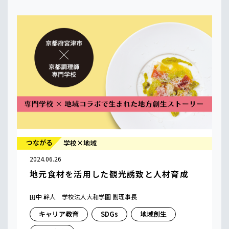
つながる
学校×地域
2024.06.26
地元食材を活用した観光誘致と人材育成
田中 幹人 学校法人大和学園 副理事長
キャリア教育
SDGs
地域創生