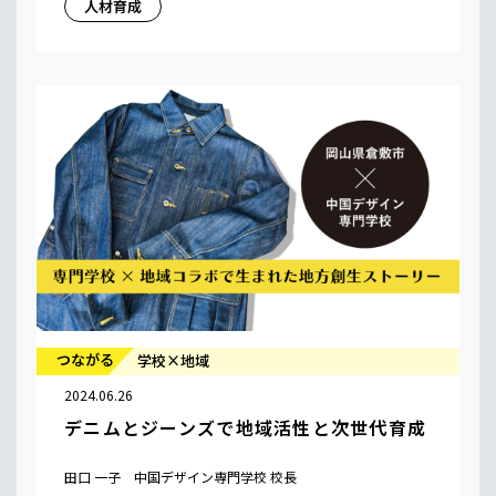
人材育成
つながる
学校×地域
2024.06.26
デニムとジーンズで地域活性と次世代育成
田口 一子 中国デザイン専門学校 校長