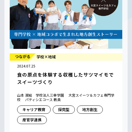
つながる
学校×地域
2024.07.25
食の原点を体験する収穫したサツマイモで
スイーツづくり
山本 淑絵 学校法人三幸学園 大宮スイーツ＆カフェ専門学
校 パティシエコース 教員
キャリア教育
探究型
地方創生
産官学連携