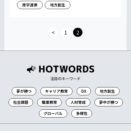
産学連携
地方創生
<
1
2
注目のキーワード
夢が勝つ
キャリア教育
DX
地方創生
社会課題
職業教育
人材育成
夢中が勝つ
グローバル
多様性