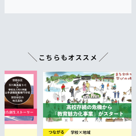
こちらもオススメ
つながる
2024.11.18
職業への
ことで、
儀間 智 学
ーション学院
つながる
学校×地域
キャリア