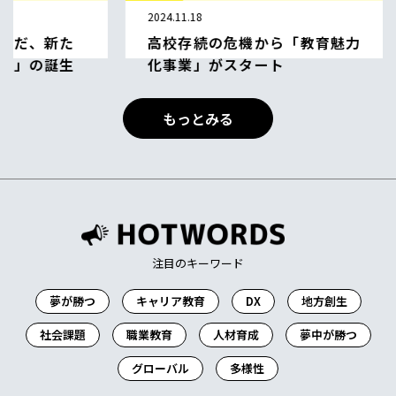
2024.11.18
高校存続の危機から「教育魅力
化事業」がスタート
堀尾 真吾 津和野高等学校 進路指導主事
もっとみる
地域活性化
キャリア教育
地方創生
注目のキーワード
夢が勝つ
キャリア教育
DX
地方創生
社会課題
職業教育
人材育成
夢中が勝つ
グローバル
多様性