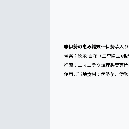
●
伊勢の恵み雑煮～伊勢芋入り
考案：德永 百花（三重県立明
推薦：ユマニテク調理製菓専門
使用ご当地食材：伊勢芋、伊勢