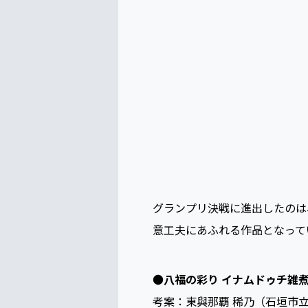
グランプリ決戦に進出したのは
意工夫にあふれる作品となって
●
八福の彩り イナムドゥチ雑
考案：東與那覇 稀乃（石垣市