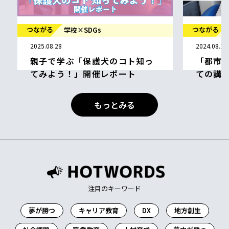
倉本 龍 N中
キャリア
つながる
学校×SDGs
夢中が勝
2024.08.29
「都市とSDGsの関わり」につい
ての講座や研究
内田 一平 鹿児島工業高等学校 都市環境
もっとみる
デザイン工学科 准教授
SDGs
社会課題
人材育成
注目のキーワード
夢が勝つ
キャリア教育
DX
地方創生