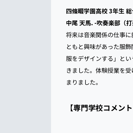
四條畷学園高校 2年生 
上田 穂香 -水泳部-
ヘアメイクの専門学校で
りました。どちらも先生
の大学に進学すると決め
学校であれば、毎日自分
考えるようになりました
四條畷学園高校 3年生 
中尾 天馬. -吹奏楽部（打
将来は音楽関係の仕事に
ともと興味があった服飾