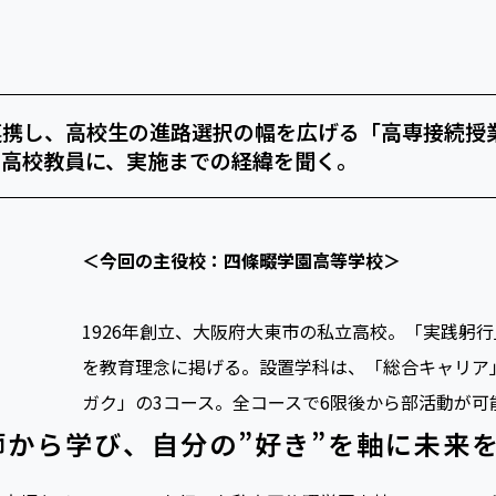
連携し、高校生の進路選択の幅を広げる「高専接続授
た高校教員に、実施までの経緯を聞く。
＜今回の主役校：四條畷学園高等学校＞
1926年創立、大阪府大東市の私立高校。「実践躬行」と「M
を教育理念に掲げる。設置学科は、「総合キャリア
ガク」の3コース。全コースで6限後から部活動が可
師から学び、自分の”好き”を軸に未来