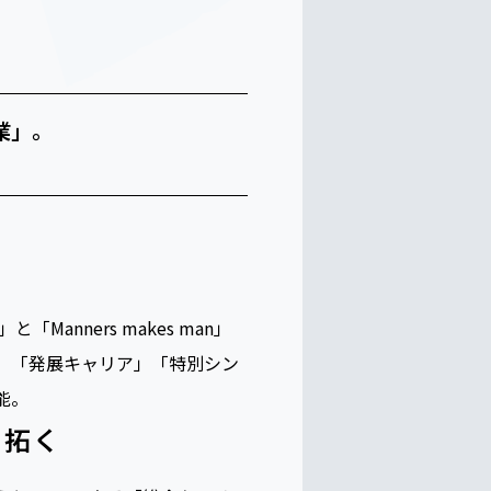
業」。
anners makes man」
」「発展キャリア」「特別シン
能。
を拓く