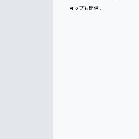
６人で１グループを組み、各グ
などで変化を持たせた。制作に
ョーを繰り広げた。当日は、メ
ョップも開催。