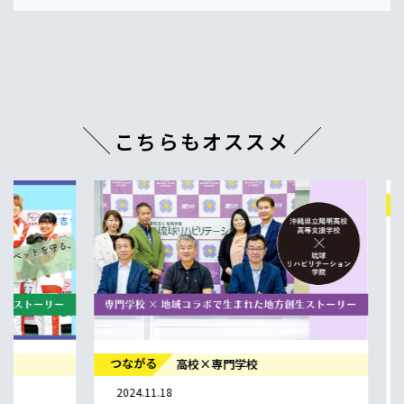
こちらもオススメ
つながる
2024.08.29
「地産み
で挑むS
吉本 薫 大
社会課題
つながる
高校×専門学校
人材育成
2024.11.18