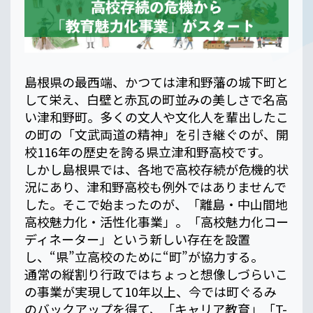
島根県の最西端、かつては津和野藩の城下町と
して栄え、白壁と赤瓦の町並みの美しさで名高
い津和野町。多くの文人や文化人を輩出したこ
の町の「文武両道の精神」を引き継ぐのが、開
校116年の歴史を誇る県立津和野高校です。
しかし島根県では、各地で高校存続が危機的状
況にあり、津和野高校も例外ではありませんで
した。そこで始まったのが、「離島・中山間地
高校魅力化・活性化事業」。「高校魅力化コー
ディネーター」という新しい存在を設置
し、“県”立高校のために“町”が協力する――。
通常の縦割り行政ではちょっと想像しづらいこ
の事業が実現して10年以上、今では町ぐるみ
のバックアップを得て、「キャリア教育」「T-