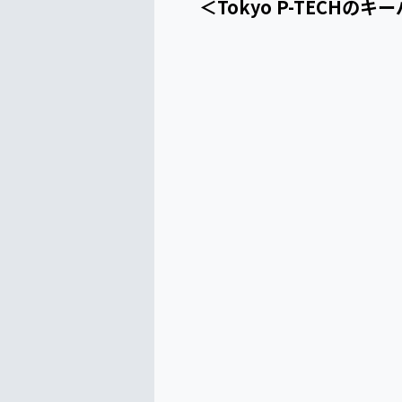
＜Tokyo P-TECHの