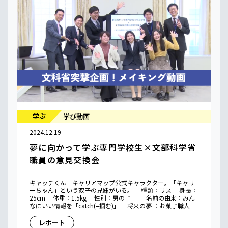
学ぶ
学び動画
2024.12.19
夢に向かって学ぶ専門学校生×文部科学省
職員の意見交換会
キャッチくん キャリアマップ公式キャラクター。「キャリ
ーちゃん」という双子の兄妹がいる。 種類：リス 身長：
25cm 体重：1.5kg 性別：男の子 名前の由来：みん
なにいい情報を「catch(=掴む)」 将来の夢 ：お菓子職人
レポート