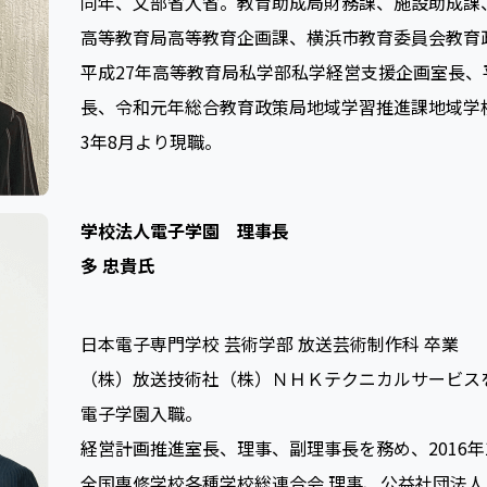
同年、文部省入省。教育助成局財務課、施設助成課
高等教育局高等教育企画課、横浜市教育委員会教育
平成27年高等教育局私学部私学経営支援企画室長、
長、令和元年総合教育政策局地域学習推進課地域学
3年8月より現職。
学校法人電子学園 理事長
多 忠貴氏
日本電子専門学校 芸術学部 放送芸術制作科 卒業
（株）放送技術社（株）ＮＨＫテクニカルサービスを
電子学園入職。
経営計画推進室長、理事、副理事長を務め、2016年
全国専修学校各種学校総連合会 理事、公益社団法人