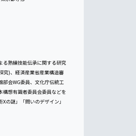
よる熟練技能伝承に関する研究
理探究)、経済産業省産業構造審
館部会WG委員、文化庁伝統工
本構想有識者委員会委員などを
術Xの謎」「問いのデザイン」