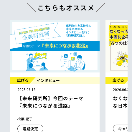
こちらもオススメ
広げる
広げる
インタビュー
2025.06.19
2026.06.30
【未来研究所】今回のテーマ
なくな
『未来につながる進路』
な日本
松葉 紀子
進路決定
キャリ