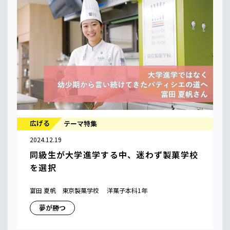
広げる
テーマ特集
2024.12.19
同級生が大学進学する中、迷わず製菓学校
を選択
富田 夏帆 東京製菓学校 洋菓子本科1年
夢が勝つ