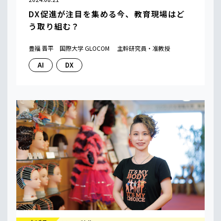
DX促進が注目を集める今、教育現場はど
う取り組む？
豊福 晋平 国際大学 GLOCOM 主幹研究員・准教授
AI
DX