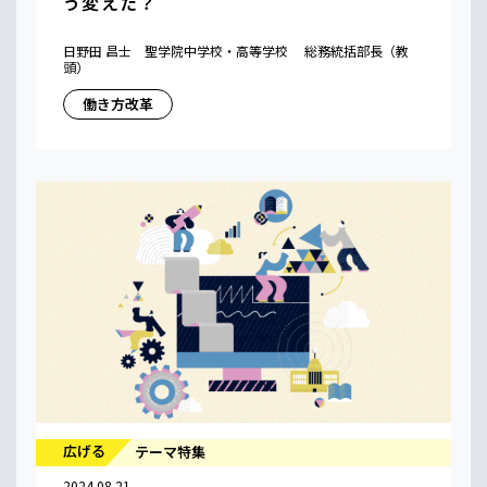
う変えた？
日野田 昌士 聖学院中学校・高等学校 総務統括部長（教
頭）
働き方改革
広げる
テーマ特集
2024.08.21