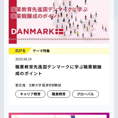
広げる
テーマ特集
2025.06.19
職業教育先進国デンマークに学ぶ職業観醸
成のポイント
菅沼 隆 立教大学 経済学部教授
キャリア教育
職業教育
グローバル