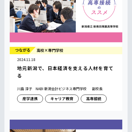
つながる
高校×専門学校
2024.11.18
地元新潟で、日本経済を支える人材を育て
る
川島 淳子 NABI 新潟会計ビジネス専門学校 副校長
産学連携
キャリア教育
高専接続