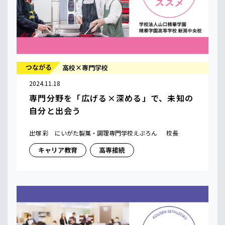
つながる
高校×専門学校
2024.11.18
専門分野を「広げる×深める」で、未知の
自分と出会う
出塚 彩 にいがた製菓・調理専門学校えぷろん 校長
キャリア教育
高専接続