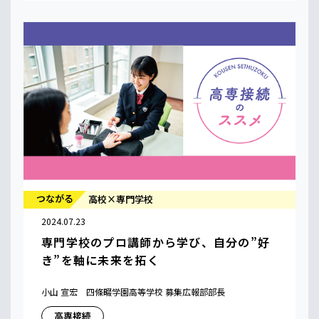
つながる
高校×専門学校
2024.07.23
専門学校のプロ講師から学び、自分の”好
き”を軸に未来を拓く
小山 宣宏 四條畷学園高等学校 募集広報部部長
高専接続