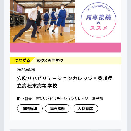
つながる
高校×専門学校
2024.08.29
穴吹リハビリテーションカレッジ×香川県
立高松東高等学校
田中 裕介 穴吹リハビリテーションカレッジ 教務部
問題解決
高専接続
人材育成