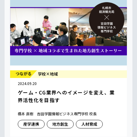
つながる
学校×地域
2024.09.20
ゲーム・CG業界へのイメージを変え、業
界活性化を目指す
橋本 直樹 吉田学園情報ビジネス専門学校 校長
産学連携
地方創生
人材育成