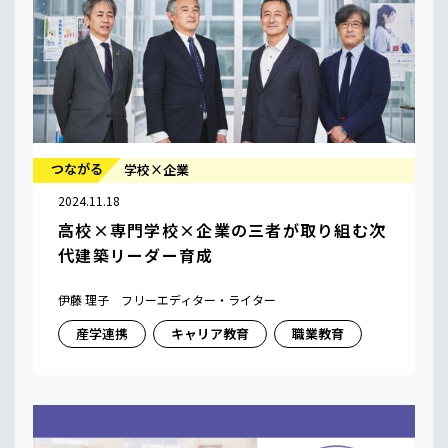
つながる
学校×企業
2024.11.18
高校×専門学校×企業の三者が取り組む次
代建築リーダー育成
伊藤 理子 フリーエディター・ライター
産学連携
キャリア教育
職業教育