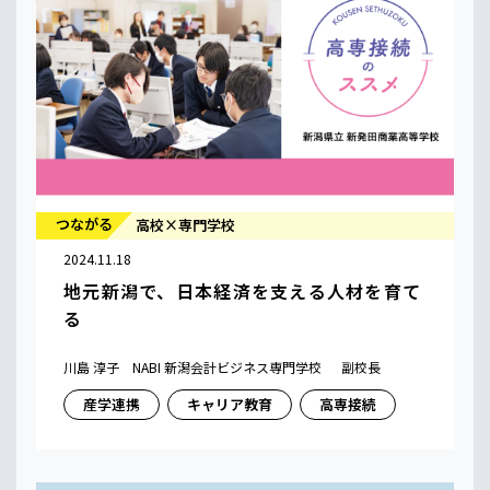
つながる
高校×専門学校
2024.11.18
地元新潟で、日本経済を支える人材を育て
る
川島 淳子 NABI 新潟会計ビジネス専門学校 副校長
産学連携
キャリア教育
高専接続