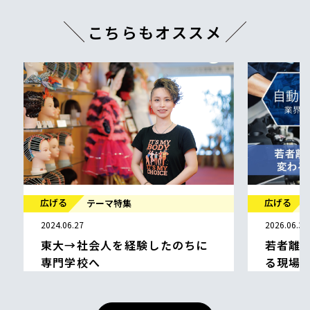
こちらもオススメ
広げる
広げる
テーマ特集
2024.06.27
2026.06.30
東大→社会人を経験したのちに
若者離
専門学校へ
る現場
森田 恵 ハリウッド美容専門学校 ヘアメイ
クビューティーコース1年