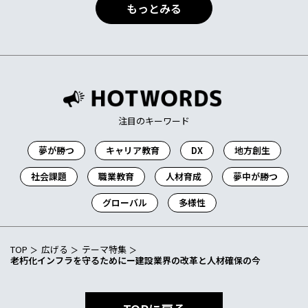
働き方
もっとみる
社会課題
リスキリング
デュア
リカレント
注目のキーワード
夢が勝つ
キャリア教育
DX
地方創生
社会課題
職業教育
人材育成
夢中が勝つ
グローバル
多様性
TOP
広げる
テーマ特集
老朽化インフラを守るためにー建設業界の改革と人材確保の今