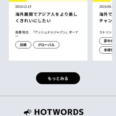
2024.12.19
2024.08.29
海外展開でアジア人をより美し
海外で
くきれいにしたい
チャン
高橋 和也 「アッシュドゥジャパン」オーナ
コトリンゴ
ー
夢中が
挑戦
グローバル
多様性
もっとみる