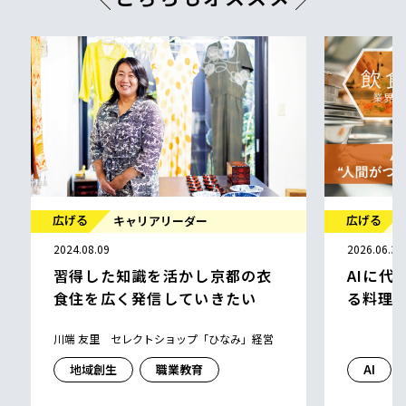
広げる
広げる
キャリアリーダー
2024.08.09
2026.06.30
習得した知識を活かし京都の衣
AIに代
食住を広く発信していきたい
る料理
川端 友里 セレクトショップ「ひなみ」経営
地域創生
職業教育
AI