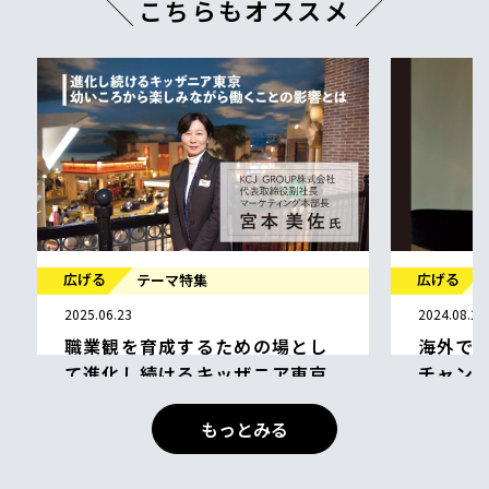
こちらもオススメ
広げる
2026.06.30
AIで揺
れる職業
AI
広げる
キャリアリーダー
人材育成
2024.08.29
海外での紆余曲折を経て掴んだ
チャンス 音楽家コトリンゴ
コトリンゴ 音楽家
もっとみる
夢中が勝つ
グローバル