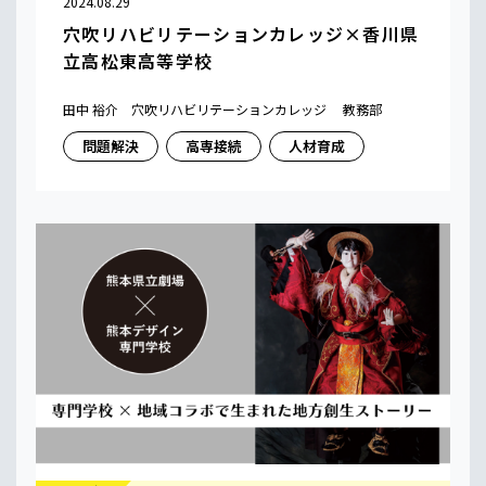
2024.08.29
穴吹リハビリテーションカレッジ×香川県
立高松東高等学校
田中 裕介 穴吹リハビリテーションカレッジ 教務部
問題解決
高専接続
人材育成