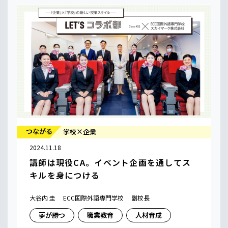
つながる
学校×企業
2024.11.18
講師は現役CA。イベント企画を通してス
キルを身につける
大谷内 圭 ECC国際外語専門学校 副校長
夢が勝つ
職業教育
人材育成