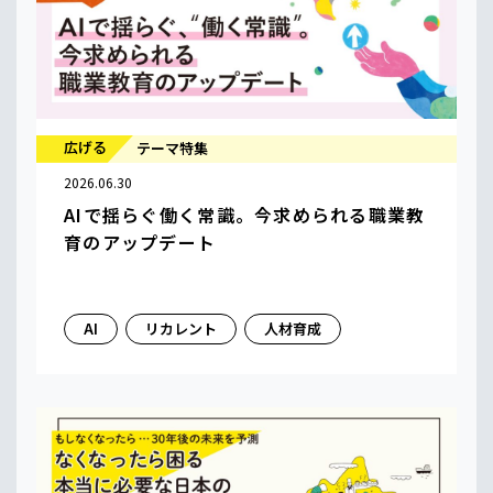
広げる
テーマ特集
2026.06.30
AIで揺らぐ働く常識。今求められる職業教
育のアップデート
AI
リカレント
人材育成