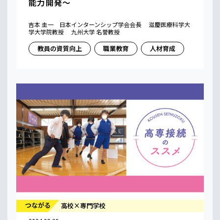
能力開発〜
吉本 圭一 日本インターンシップ学会会長 滋慶医療科学大
学大学院教授 九州大学 名誉教授
教員の資質向上
職業教育
人材育成
つながる
高校×専門学校