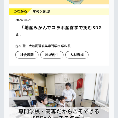
つながる
学校×地域
2024.08.29
「地産みかんでコラボ産官学で挑むSDG
ｓ」
吉本 薫 大阪調理製菓専門学校 学科長
社会課題
地域創生
人材育成