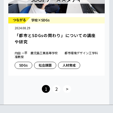
つながる
学校×SDGs
2024.08.29
「都市とSDGsの関わり」についての講座
や研究
内田 一平 鹿児島工業高等学校 都市環境デザイン工学科
准教授
SDGs
社会課題
人材育成
1
2
>