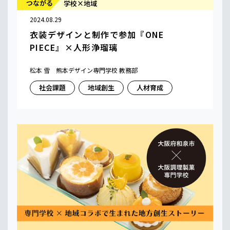
つながる
学校×地域
2024.08.29
衣装デザインと制作で参加『ONE
PIECE』×人形浄瑠璃
松本 雪 熊本デザイン専門学校 教務部
社会課題
地域創生
人材育成