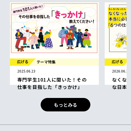
広げる
広げる
テーマ特集
2025.06.23
2026.06.30
専門学生101人に聞いた！その
なくな
仕事を目指した「きっかけ」
な日本
辻 胡桃 株式会社グッドニュース キャリア
もっとみる
マップ編集部
キャリ
きっかけ
進路決定
人材育
興味関心